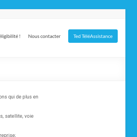
ligibilité !
Nous contacter
Ted TéléAssistance
ons qui de plus en
 satellite, voie
reprise;