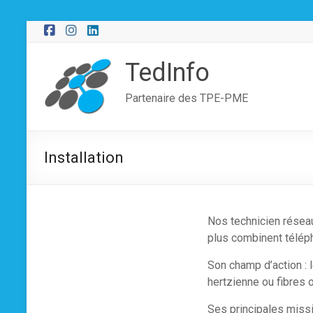
Aller
au
contenu
TedInfo
Partenaire des TPE-PME
Installation
Nos technicien réseau
plus combinent téléph
Son champ d’action : 
hertzienne ou fibres 
Ses principales missio